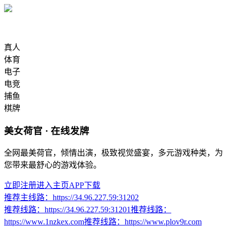
真人
体育
电子
电竞
捕鱼
棋牌
美女荷官 · 在线发牌
全网最美荷官，倾情出演，极致视觉盛宴，多元游戏种类，为
您带来最舒心的游戏体验。
立即注册
进入主页
APP下载
推荐主线路：
https://34.96.227.59:31202
推荐线路：
https://34.96.227.59:31201
推荐线路：
https://www.1nzkex.com
推荐线路：
https://www.plov9r.com