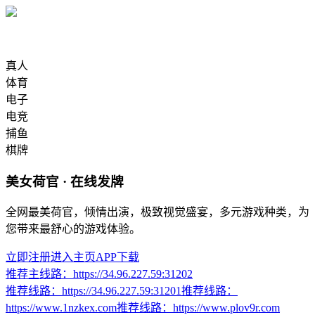
真人
体育
电子
电竞
捕鱼
棋牌
美女荷官 · 在线发牌
全网最美荷官，倾情出演，极致视觉盛宴，多元游戏种类，为
您带来最舒心的游戏体验。
立即注册
进入主页
APP下载
推荐主线路：
https://34.96.227.59:31202
推荐线路：
https://34.96.227.59:31201
推荐线路：
https://www.1nzkex.com
推荐线路：
https://www.plov9r.com