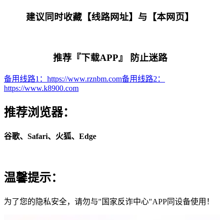
建议同时收藏【线路网址】与【本网页】
推荐『下载APP』 防止迷路
备用线路
1
：
https://www.rznbm.com
备用线路
2
：
https://www.k8900.com
推荐浏览器：
谷歌、Safari、火狐、Edge
温馨提示：
为了您的隐私安全，请勿与"国家反诈中心"APP同设备使用！