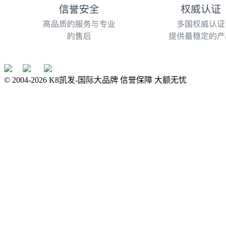
© 2004-
2026
K8凯发-国际大品牌 信誉保障 大额无忧