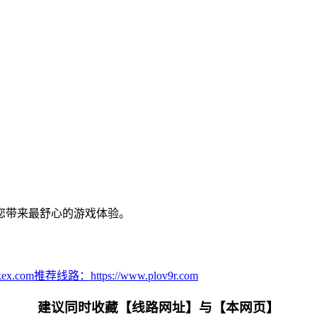
您带来最舒心的游戏体验。
kex.com
推荐线路：
https://www.plov9r.com
建议同时收藏【线路网址】与【本网页】