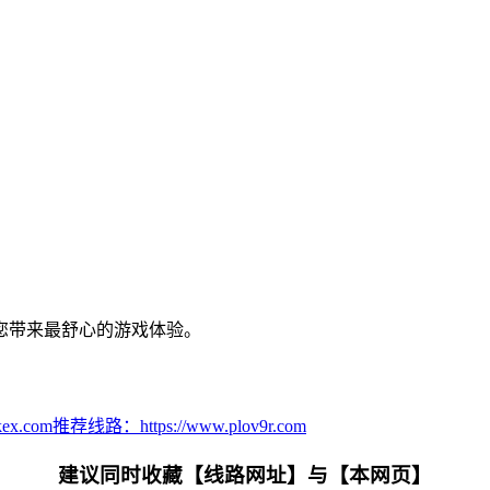
您带来最舒心的游戏体验。
kex.com
推荐线路：
https://www.plov9r.com
建议同时收藏【线路网址】与【本网页】