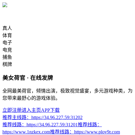
真人
体育
电子
电竞
捕鱼
棋牌
美女荷官 · 在线发牌
全网最美荷官，倾情出演，极致视觉盛宴，多元游戏种类，为
您带来最舒心的游戏体验。
立即注册
进入主页
APP下载
推荐主线路：
https://34.96.227.59:31202
推荐线路：
https://34.96.227.59:31201
推荐线路：
https://www.1nzkex.com
推荐线路：
https://www.plov9r.com