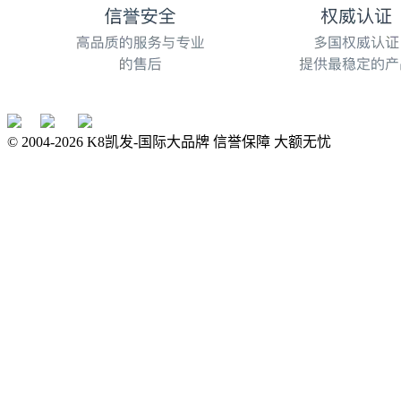
© 2004-
2026
K8凯发-国际大品牌 信誉保障 大额无忧