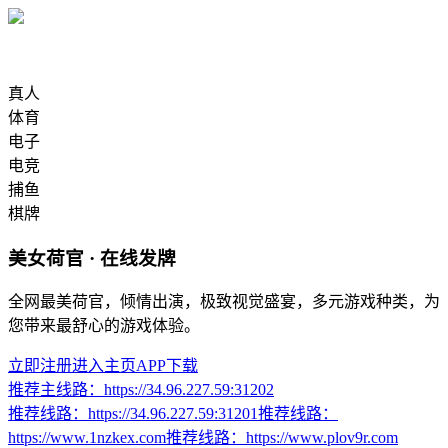
真人
体育
电子
电竞
捕鱼
棋牌
美女荷官 · 在线发牌
全网最美荷官，倾情出演，极致视觉盛宴，多元游戏种类，为
您带来最舒心的游戏体验。
立即注册
进入主页
APP下载
推荐主线路：
https://34.96.227.59:31202
推荐线路：
https://34.96.227.59:31201
推荐线路：
https://www.1nzkex.com
推荐线路：
https://www.plov9r.com